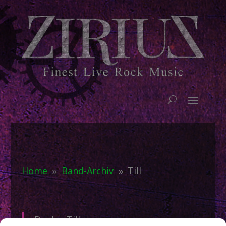
Home
Band-Archiv
Till
9
9
Danke, Till.