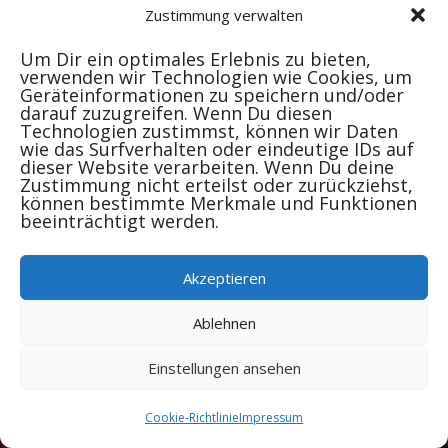
Zustimmung verwalten
Um Dir ein optimales Erlebnis zu bieten,
verwenden wir Technologien wie Cookies, um
Geräteinformationen zu speichern und/oder
darauf zuzugreifen. Wenn Du diesen
Technologien zustimmst, können wir Daten
wie das Surfverhalten oder eindeutige IDs auf
dieser Website verarbeiten. Wenn Du deine
Zustimmung nicht erteilst oder zurückziehst,
Newsletter
Veranstalter
Impressum
können bestimmte Merkmale und Funktionen
beeinträchtigt werden.
Log In
Cookie-Richtlinie (EU)
Akzeptieren
(c) 2025 by ZiriuZ Music
Ablehnen
Einstellungen ansehen
Cookie-Richtlinie
Impressum