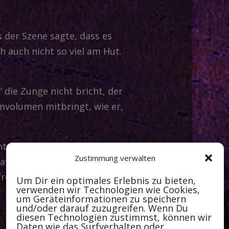
 der Szene sagte, dass es
 auch nicht so viel am Hut.
 die Zunge nicht bricht, der
mmvolumen mitbringt, wie er,
ht Now von Van Halen runter,
Zustimmung verwalten
dass
Mike
uns nach der
frei raussuchen, ohne sie an
Um Dir ein optimales Erlebnis zu bieten,
verwenden wir Technologien wie Cookies,
um Geräteinformationen zu speichern
und/oder darauf zuzugreifen. Wenn Du
diesen Technologien zustimmst, können wir
Daten wie das Surfverhalten oder