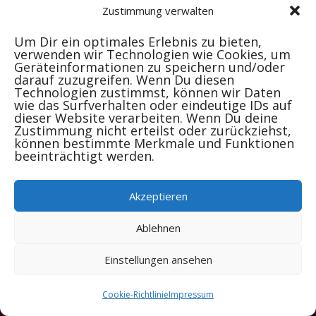
Zustimmung verwalten
oben, um den Beitrag zu finden.
Um Dir ein optimales Erlebnis zu bieten,
verwenden wir Technologien wie Cookies, um
Newsletter
Veranstalter
Impressum
Geräteinformationen zu speichern und/oder
Log In
Cookie-Richtlinie (EU)
darauf zuzugreifen. Wenn Du diesen
Technologien zustimmst, können wir Daten
wie das Surfverhalten oder eindeutige IDs auf
dieser Website verarbeiten. Wenn Du deine
Zustimmung nicht erteilst oder zurückziehst,
können bestimmte Merkmale und Funktionen
(c) 2025 by ZiriuZ Music
beeinträchtigt werden.
Akzeptieren
Ablehnen
Einstellungen ansehen
Cookie-Richtlinie
Impressum